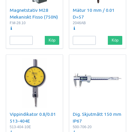
Magnetstativ M28
Mätur 10 mm / 0.01
Mekaniskt Fisso (750N)
D=57
F.M-28.10
2046AB
Köp
Köp
Vippindikator 0.8/0.01
Dig. Skjutmått 150 mm
513-404E
IP67
513-404-10E
500-706-20