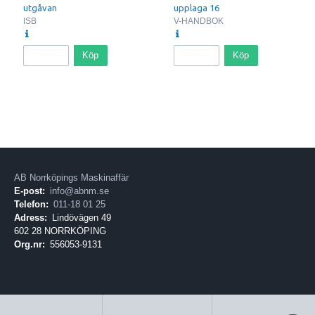
utgåvan
upplaga 16
ISB
V-HANDBOK
Köp
Köp
AB Norrköpings Maskinaffär
E-post:
info@abnm.se
Telefon:
011-18 01 25
Adress:
Lindövägen 49
602 28 NORRKÖPING
Org.nr:
556053-9131