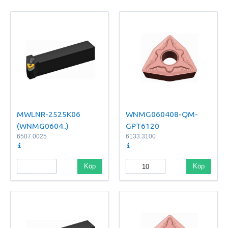
MWLNR-2525K06
WNMG060408-QM-
(WNMG0604..)
GPT6120
6507.0025
6133.3100
Köp
Köp