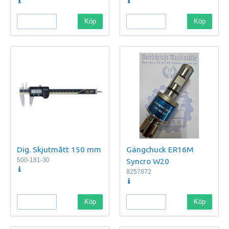
Köp
Köp
Dig. Skjutmått 150 mm
Gängchuck ER16M
500-181-30
Syncro W20
8257872
Köp
Köp